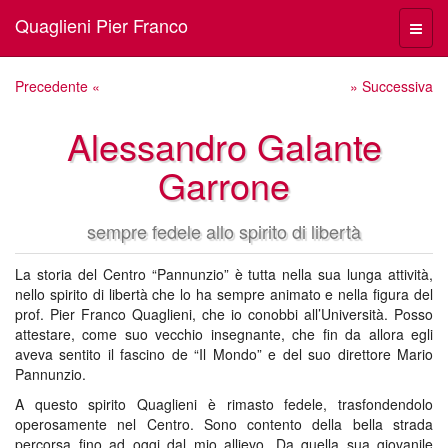
Quaglieni Pier Franco
Menù
navig
Precedente «
» Successiva
Alessandro Galante
Garrone
sempre fedele allo spirito di libertà
La storia del Centro “Pannunzio” è tutta nella sua lunga attività,
nello spirito di libertà che lo ha sempre animato e nella figura del
prof. Pier Franco Quaglieni, che io conobbi all’Università. Posso
attestare, come suo vecchio insegnante, che fin da allora egli
aveva sentito il fascino de “Il Mondo” e del suo direttore Mario
Pannunzio.
A questo spirito Quaglieni è rimasto fedele, trasfondendolo
operosamente nel Centro. Sono contento della bella strada
percorsa fino ad oggi dal mio allievo. Da quella sua giovanile