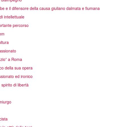
oibe e il difensore della causa giuliano dalmata e fiumana
i intellettuale
ortante percorso
rem
ltura
passionato
unzio” a Roma
co della sua opera
sionato ed ironico
pirito di libertà
emiurgo
cista