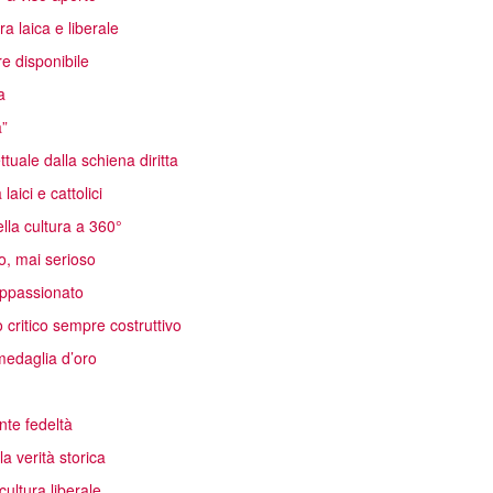
a laica e liberale
e disponibile
a
a”
ttuale dalla schiena diritta
aici e cattolici
lla cultura a 360°
o, mai serioso
 appassionato
critico sempre costruttivo
edaglia d’oro
nte fedeltà
a verità storica
ultura liberale