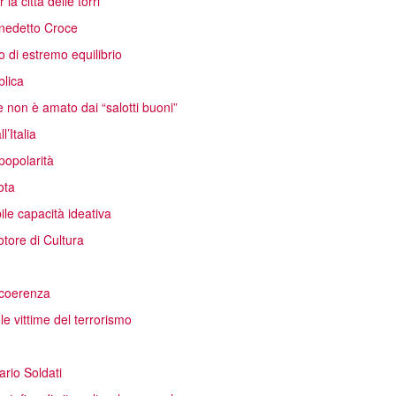
la città delle torri
Benedetto Croce
 di estremo equilibrio
blica
 non è amato dai “salotti buoni”
’Italia
popolarità
ota
ile capacità ideativa
otore di Cultura
a coerenza
le vittime del terrorismo
ario Soldati