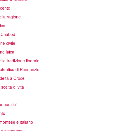
ecento
ella ragione”
ico
di Chabod
ne civile
ne laica
la tradizione liberale
utentico di Pannunzio
deltà a Croce
celta di vita
Pannunzio”
nto
emontese e italiano
el disimpegno