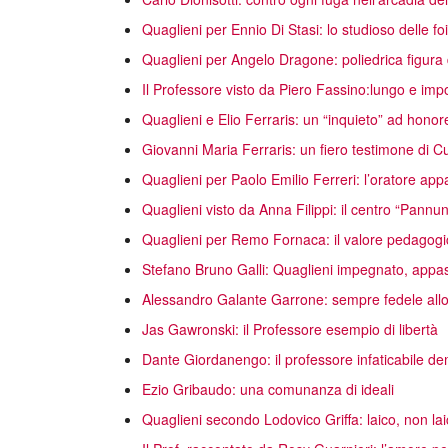
Quaglieni per Ennio Di Stasi: lo studioso delle f
Quaglieni per Angelo Dragone: poliedrica figura d
Il Professore visto da Piero Fassino:lungo e imp
Quaglieni e Elio Ferraris: un “inquieto” ad hono
Giovanni Maria Ferraris: un fiero testimone di Cu
Quaglieni per Paolo Emilio Ferreri: l’oratore ap
Quaglieni visto da Anna Filippi: il centro “Pann
Quaglieni per Remo Fornaca: il valore pedagogi
Stefano Bruno Galli: Quaglieni impegnato, appas
Alessandro Galante Garrone: sempre fedele allo s
Jas Gawronski: il Professore esempio di libertà
Dante Giordanengo: il professore infaticabile d
Ezio Gribaudo: una comunanza di ideali
Quaglieni secondo Lodovico Griffa: laico, non lai