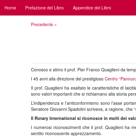
Home
Prefazione del Libro
Appendice del Libro
Precedente «
Conosco e stimo il prof. Pier Franco Quaglieni da tempo
I 45 anni alla direzione del prestigioso
Centro “Pannun
Il prof. Quaglieni ha esaltato le caratteristiche di lai
sono valori importanti che si richiamano alla storia per
L’indipendenza e l’anticonformismo sono l’asse portante
Senatore Giovanni Spadolini scriveva, a ragione, che “è 
Il Rotary International si riconosce in molti dei va
I numerosi riconoscimenti che il prof. Quaglieni ha m
sentito riconoscente apprezzamento.