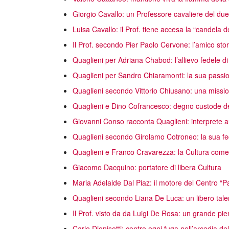
Giorgio Cavallo: un Professore cavaliere del du
Luisa Cavallo: il Prof. tiene accesa la “candela d
Il Prof. secondo Pier Paolo Cervone: l’amico stor
Quaglieni per Adriana Chabod: l’allievo fedele 
Quaglieni per Sandro Chiaramonti: la sua passio
Quaglieni secondo Vittorio Chiusano: una missio
Quaglieni e Dino Cofrancesco: degno custode del
Giovanni Conso racconta Quaglieni: interprete a
Quaglieni secondo Girolamo Cotroneo: la sua fe
Quaglieni e Franco Cravarezza: la Cultura come s
Giacomo Dacquino: portatore di libera Cultura
Maria Adelaide Dal Piaz: il motore del Centro “
Quaglieni secondo Liana De Luca: un libero tale
Il Prof. visto da da Luigi De Rosa: un grande pi
Carlo Dionisotti: contro ogni fuga nell’arcadia d