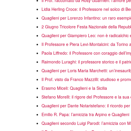
Il Prof. raccontato da Rosy Guarnieri: l’amore per 
Lidia Herling Croce: il Professore nel solco di 
Quaglieni per Lorenzo Infantino: un raro esempio
2 Giugno Tricolore Festa Nazionale della Repub
Quaglieni per Giampiero Leo: non è radicalchic e
Il Professore e Piera Levi-Montalcini: da Torino all
Paola Liffredo: il Professore con coraggio dell’im
Raimondo Luraghi: il professore storico e il patri
Quaglieni per Loris Maria Marchetti: un’inesaurib
Il Prof. visto da Franco Mazzilli: studioso e prom
Erasmo Miceli: Quaglieni e la Sicilia
Stefano Morelli: il rigore del Professore e la su
Quaglieni per Dante Notaristefano: il ricordo per 
Emilio R. Papa: l’amicizia tra Arpino e Quaglieni
Quaglieni secondo Luigi Parodi: l’amicizia con M