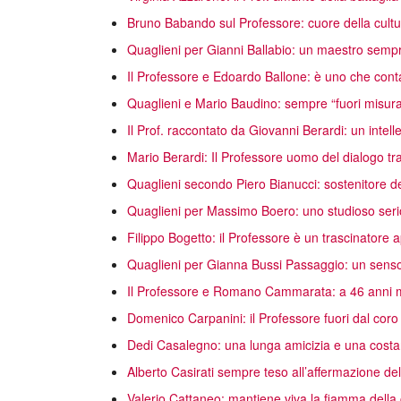
Bruno Babando sul Professore: cuore della cultur
Quaglieni per Gianni Ballabio: un maestro sempr
Il Professore e Edoardo Ballone: è uno che cont
Quaglieni e Mario Baudino: sempre “fuori misur
Il Prof. raccontato da Giovanni Berardi: un intelle
Mario Berardi: Il Professore uomo del dialogo tra l
Quaglieni secondo Piero Bianucci: sostenitore de
Quaglieni per Massimo Boero: uno studioso seri
Filippo Bogetto: il Professore è un trascinatore
Quaglieni per Gianna Bussi Passaggio: un senso 
Il Professore e Romano Cammarata: a 46 anni m
Domenico Carpanini: il Professore fuori dal coro
Dedi Casalegno: una lunga amicizia e una costa
Alberto Casirati sempre teso all’affermazione dell
Valerio Cattaneo: mantiene viva la fiamma della c