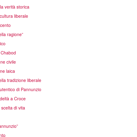
a verità storica
ultura liberale
ecento
ella ragione”
ico
di Chabod
ne civile
ne laica
la tradizione liberale
utentico di Pannunzio
deltà a Croce
celta di vita
Pannunzio”
nto