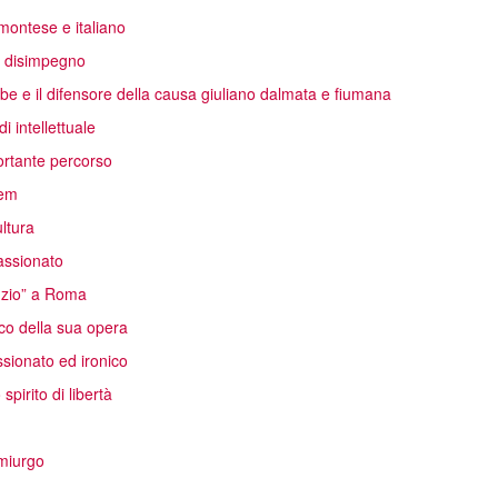
emontese e italiano
el disimpegno
oibe e il difensore della causa giuliano dalmata e fiumana
i intellettuale
ortante percorso
rem
ltura
passionato
unzio” a Roma
co della sua opera
sionato ed ironico
pirito di libertà
emiurgo