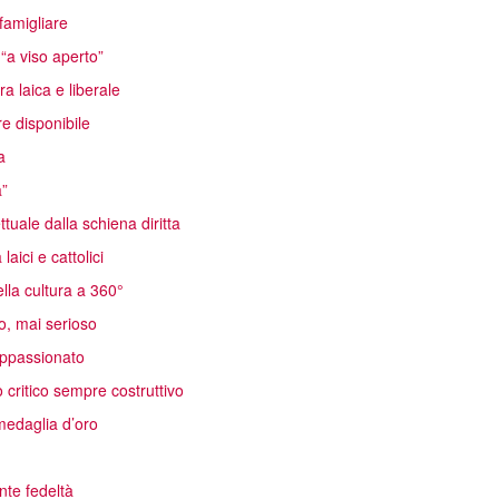
famigliare
 “a viso aperto”
a laica e liberale
e disponibile
a
a”
ttuale dalla schiena diritta
aici e cattolici
lla cultura a 360°
o, mai serioso
 appassionato
critico sempre costruttivo
edaglia d’oro
nte fedeltà