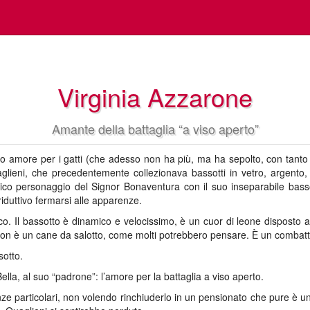
Virginia Azzarone
Amante della battaglia “a viso aperto”
 amore per i gatti (che adesso non ha più, ma ha sepolto, con tanto 
aglieni, che precedentemente collezionava bassotti in vetro, argento,
mitico personaggio del Signor Bonaventura con il suo inseparabile bass
duttivo fermarsi alle apparenze.
. Il bassotto è dinamico e velocissimo, è un cuor di leone disposto a
i. Non è un cane da salotto, come molti potrebbero pensare. È un combat
sotto.
Bella, al suo “padrone”: l’amore per la battaglia a viso aperto.
nze particolari, non volendo rinchiuderlo in un pensionato che pure è u