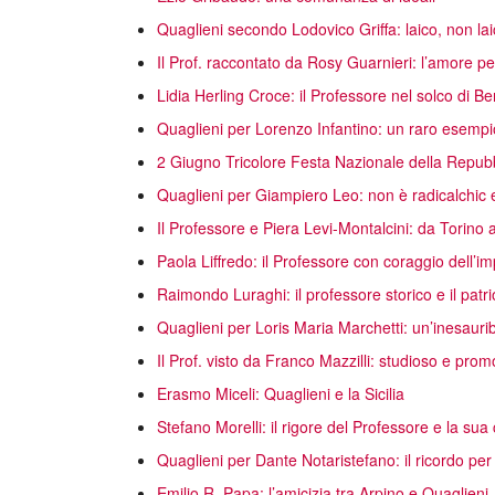
Quaglieni secondo Lodovico Griffa: laico, non lai
Il Prof. raccontato da Rosy Guarnieri: l’amore per 
Lidia Herling Croce: il Professore nel solco di 
Quaglieni per Lorenzo Infantino: un raro esempio
2 Giugno Tricolore Festa Nazionale della Repub
Quaglieni per Giampiero Leo: non è radicalchic e
Il Professore e Piera Levi-Montalcini: da Torino all
Paola Liffredo: il Professore con coraggio dell’im
Raimondo Luraghi: il professore storico e il patri
Quaglieni per Loris Maria Marchetti: un’inesaurib
Il Prof. visto da Franco Mazzilli: studioso e prom
Erasmo Miceli: Quaglieni e la Sicilia
Stefano Morelli: il rigore del Professore e la su
Quaglieni per Dante Notaristefano: il ricordo per 
Emilio R. Papa: l’amicizia tra Arpino e Quaglieni