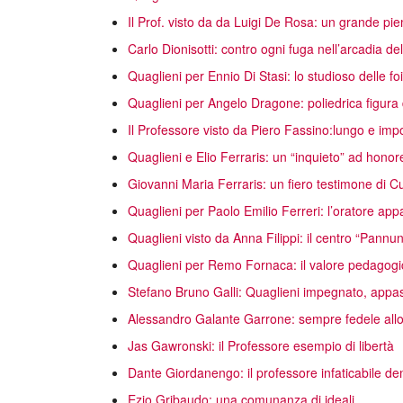
Il Prof. visto da da Luigi De Rosa: un grande pi
Carlo Dionisotti: contro ogni fuga nell’arcadia d
Quaglieni per Ennio Di Stasi: lo studioso delle f
Quaglieni per Angelo Dragone: poliedrica figura d
Il Professore visto da Piero Fassino:lungo e imp
Quaglieni e Elio Ferraris: un “inquieto” ad hono
Giovanni Maria Ferraris: un fiero testimone di Cu
Quaglieni per Paolo Emilio Ferreri: l’oratore ap
Quaglieni visto da Anna Filippi: il centro “Pann
Quaglieni per Remo Fornaca: il valore pedagogi
Stefano Bruno Galli: Quaglieni impegnato, appas
Alessandro Galante Garrone: sempre fedele allo s
Jas Gawronski: il Professore esempio di libertà
Dante Giordanengo: il professore infaticabile d
Ezio Gribaudo: una comunanza di ideali