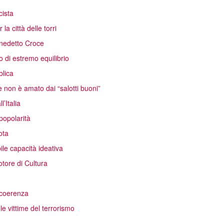
cista
la città delle torri
Benedetto Croce
 di estremo equilibrio
blica
 non è amato dai “salotti buoni”
’Italia
popolarità
ota
ile capacità ideativa
otore di Cultura
a coerenza
le vittime del terrorismo