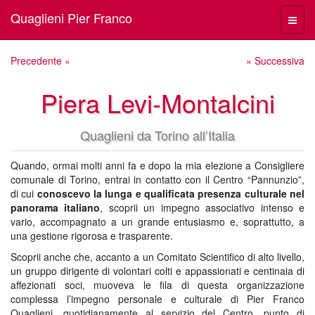
Quaglieni Pier Franco
Menù
navig
Precedente «
» Successiva
Piera Levi-Montalcini
Quaglieni da Torino all’Italia
Quando, ormai molti anni fa e dopo la mia elezione a Consigliere
comunale di Torino, entrai in contatto con il Centro “Pannunzio”,
di cui
conoscevo la lunga e qualificata presenza culturale nel
panorama italiano
, scoprii un impegno associativo intenso e
vario, accompagnato a un grande entusiasmo e, soprattutto, a
una gestione rigorosa e trasparente.
Scoprii anche che, accanto a un Comitato Scientifico di alto livello,
un gruppo dirigente di volontari colti e appassionati e centinaia di
affezionati soci, muoveva le fila di questa organizzazione
complessa l’impegno personale e culturale di Pier Franco
Quaglieni, quotidianamente al servizio del Centro, punto di