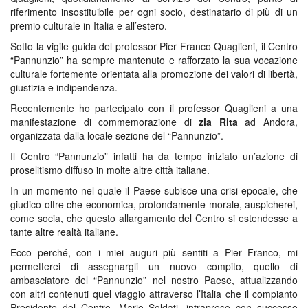
riferimento insostituibile per ogni socio, destinatario di più di un
premio culturale in Italia e all’estero.
Sotto la vigile guida del professor Pier Franco Quaglieni, il Centro
“Pannunzio” ha sempre mantenuto e rafforzato la sua vocazione
culturale fortemente orientata alla promozione dei valori di libertà,
giustizia e indipendenza.
Recentemente ho partecipato con il professor Quaglieni a una
manifestazione di commemorazione di
zia Rita
ad Andora,
organizzata dalla locale sezione del “Pannunzio”.
Il Centro “Pannunzio” infatti ha da tempo iniziato un’azione di
proselitismo diffuso in molte altre città italiane.
In un momento nel quale il Paese subisce una crisi epocale, che
giudico oltre che economica, profondamente morale, auspicherei,
come socia, che questo allargamento del Centro si estendesse a
tante altre realtà italiane.
Ecco perché, con i miei auguri più sentiti a Pier Franco, mi
permetterei di assegnargli un nuovo compito, quello di
ambasciatore del “Pannunzio” nel nostro Paese, attualizzando
con altri contenuti quel viaggio attraverso l’Italia che il compianto
Presidente del Centro, Mario Soldati, intraprese con successo