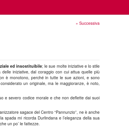
» Successiva
iale ed insostituibile
; le sue molte iniziative e lo stile
elle iniziative, dal coraggio con cui attua quelle più
 non è monotono, perché in tutte le sue azioni, e sono
 considerato un originale, ma le maggioranze, è noto,
o e severo codice morale e che non deflette dai suoi
l’organizzatore sagace del Centro “Pannunzio”, ne è anche
 la spada mi ricorda Durlindana e l’eleganza della sua
nche un po’ le fattezze.