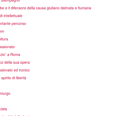
el disimpegno
oibe e il difensore della causa giuliano dalmata e fiumana
i intellettuale
ortante percorso
rem
ltura
passionato
unzio” a Roma
co della sua opera
sionato ed ironico
pirito di libertà
emiurgo
cista