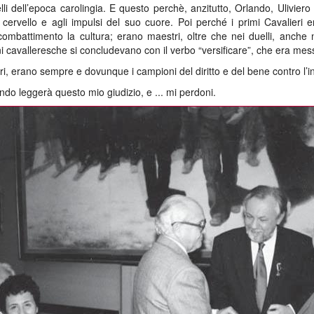
lli dell’epoca carolingia. E questo perchè, anzitutto, Orlando, Ulivier
ervello e agli impulsi del suo cuore. Poi perché i primi Cavalieri er
mbattimento la cultura; erano maestri, oltre che nei duelli, anche n
ni cavalleresche si concludevano con il verbo “versificare”, che era mes
, erano sempre e dovunque i campioni del diritto e del bene contro l’ing
o leggerà questo mio giudizio, e ... mi perdoni.