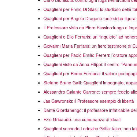
Carlo Dionisotti: contro ogni fuga nell’arcadia d
Quaglieni per Ennio Di Stasi: lo studioso delle f
Quaglieni per Angelo Dragone: poliedrica figura d
Il Professore visto da Piero Fassino:lungo e imp
Quaglieni e Elio Ferraris: un “inquieto” ad hono
Giovanni Maria Ferraris: un fiero testimone di Cu
Quaglieni per Paolo Emilio Ferreri: l’oratore ap
Quaglieni visto da Anna Filippi: il centro “Pann
Quaglieni per Remo Fornaca: il valore pedagogi
Stefano Bruno Galli: Quaglieni impegnato, appas
Alessandro Galante Garrone: sempre fedele allo s
Jas Gawronski: il Professore esempio di libertà
Dante Giordanengo: il professore infaticabile d
Ezio Gribaudo: una comunanza di ideali
Quaglieni secondo Lodovico Griffa: laico, non lai