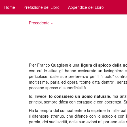
Home
Prefazione del Libro
Appendice del Libro
Precedente «
Pier Franco Quaglieni è una
figura di spicco della n
con cui le attua gli hanno assicurato un lusinghiero 
pericolose, dalle sue preferenze per il “nuoto” contr
moltissime, parla ed opera “come ditta dentro”, senz
peccano spesso di superficialità.
Io, invece,
lo considero un uomo naturale
, ma anz
principi, sempre difesi con coraggio e con coerenza. S
Ha la tempra del combattente e la esprime in mille batta
il difensore strenuo, che difende con lo scudo e con 
parola, dei suoi scritti, della sue azioni mi portano alla