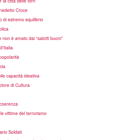
la città delle torri
Benedetto Croce
 di estremo equilibrio
blica
 non è amato dai “salotti buoni”
’Italia
popolarità
ota
ile capacità ideativa
otore di Cultura
a coerenza
le vittime del terrorismo
ario Soldati