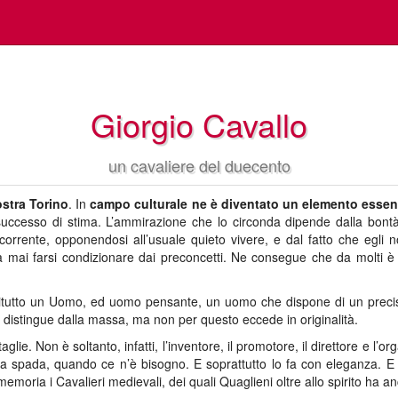
Giorgio Cavallo
un cavaliere del duecento
ostra Torino
. In
campo culturale ne è diventato un elemento essenz
successo di stima. L’ammirazione che lo circonda dipende dalla bontà d
ocorrente, opponendosi all’usuale quieto vivere, e dal fatto che egli
a mai farsi condizionare dai preconcetti. Ne consegue che da molti è
itutto un Uomo, ed uomo pensante, un uomo che dispone di un precis
i distingue dalla massa, ma non per questo eccede in originalità.
glie. Non è soltanto, infatti, l’inventore, il promotore, il direttore e 
la spada, quando ce n’è bisogno. E soprattutto lo fa con eleganza. E
 memoria i Cavalieri medievali, dei quali Quaglieni oltre allo spirito ha a