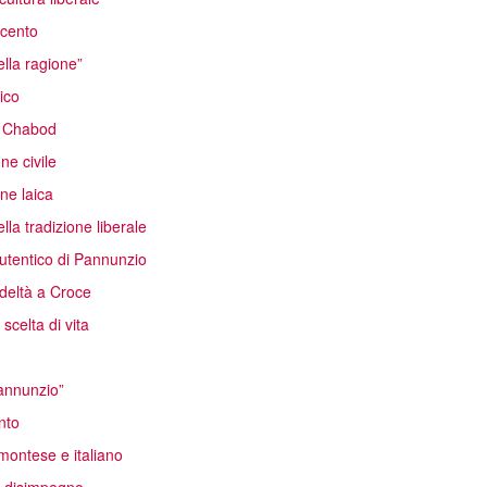
ecento
ella ragione”
ico
di Chabod
ne civile
ne laica
la tradizione liberale
utentico di Pannunzio
deltà a Croce
celta di vita
Pannunzio”
nto
emontese e italiano