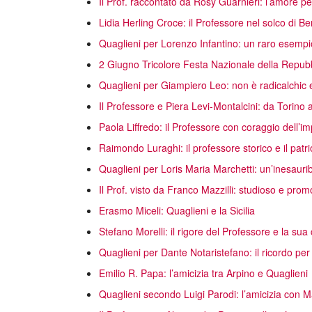
Il Prof. raccontato da Rosy Guarnieri: l’amore per 
Lidia Herling Croce: il Professore nel solco di 
Quaglieni per Lorenzo Infantino: un raro esempio
2 Giugno Tricolore Festa Nazionale della Repub
Quaglieni per Giampiero Leo: non è radicalchic e
Il Professore e Piera Levi-Montalcini: da Torino all
Paola Liffredo: il Professore con coraggio dell’im
Raimondo Luraghi: il professore storico e il patri
Quaglieni per Loris Maria Marchetti: un’inesaurib
Il Prof. visto da Franco Mazzilli: studioso e prom
Erasmo Miceli: Quaglieni e la Sicilia
Stefano Morelli: il rigore del Professore e la su
Quaglieni per Dante Notaristefano: il ricordo per 
Emilio R. Papa: l’amicizia tra Arpino e Quaglieni
Quaglieni secondo Luigi Parodi: l’amicizia con M