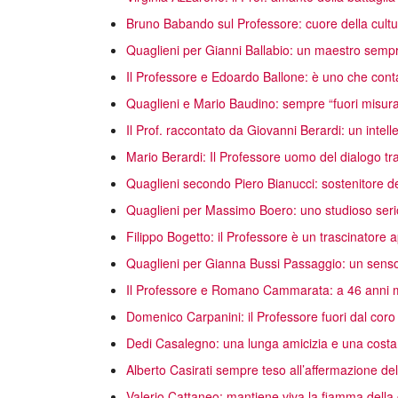
Bruno Babando sul Professore: cuore della cultur
Quaglieni per Gianni Ballabio: un maestro sempr
Il Professore e Edoardo Ballone: è uno che cont
Quaglieni e Mario Baudino: sempre “fuori misur
Il Prof. raccontato da Giovanni Berardi: un intelle
Mario Berardi: Il Professore uomo del dialogo tra l
Quaglieni secondo Piero Bianucci: sostenitore de
Quaglieni per Massimo Boero: uno studioso seri
Filippo Bogetto: il Professore è un trascinatore
Quaglieni per Gianna Bussi Passaggio: un senso 
Il Professore e Romano Cammarata: a 46 anni m
Domenico Carpanini: il Professore fuori dal coro
Dedi Casalegno: una lunga amicizia e una costa
Alberto Casirati sempre teso all’affermazione dell
Valerio Cattaneo: mantiene viva la fiamma della c