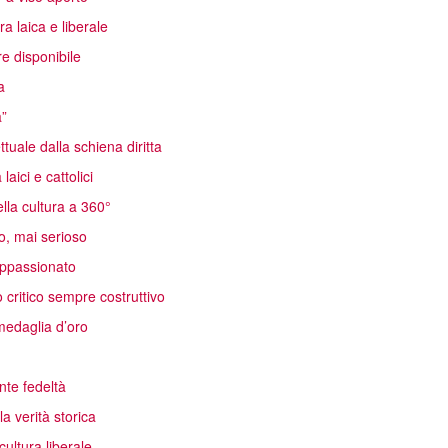
a laica e liberale
e disponibile
a
a”
ttuale dalla schiena diritta
aici e cattolici
lla cultura a 360°
o, mai serioso
 appassionato
critico sempre costruttivo
edaglia d’oro
nte fedeltà
a verità storica
ultura liberale