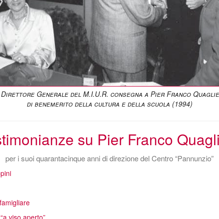
irettore Generale del M.I.U.R. consegna a Pier Franco Quaglie
di benemerito della cultura e della scuola (1994)
timonianze su Pier Franco Quagl
per i suoi quarantacinque anni di direzione del Centro “Pannunzio”
pini
famigliare
 “a viso aperto”