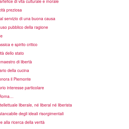
rtefice di vita culturale e morale
cità preziosa
 al servizio di una buona causa
uso pubblico della ragione
le
sica e spirito critico
tà dello stato
 maestro di libertà
rio della cucina
onora il Piemonte
rio interesse particolare
ia Roma…
lettuale liberale, né liberal né liberista
tancabile degli ideali risorgimentali
alla ricerca della verità