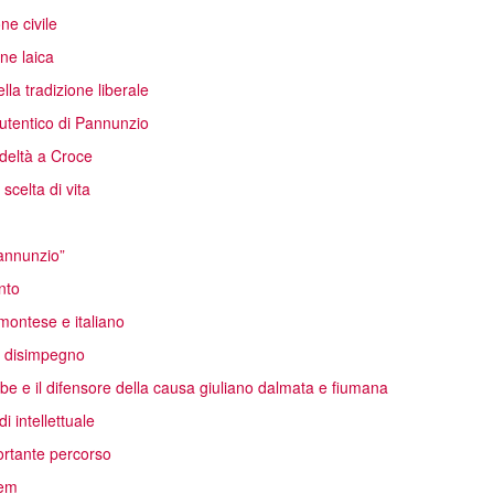
ne civile
ne laica
la tradizione liberale
utentico di Pannunzio
deltà a Croce
celta di vita
Pannunzio”
nto
emontese e italiano
el disimpegno
oibe e il difensore della causa giuliano dalmata e fiumana
i intellettuale
ortante percorso
rem