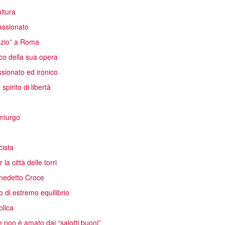
ltura
passionato
unzio” a Roma
co della sua opera
sionato ed ironico
pirito di libertà
emiurgo
cista
la città delle torri
Benedetto Croce
 di estremo equilibrio
blica
 non è amato dai “salotti buoni”