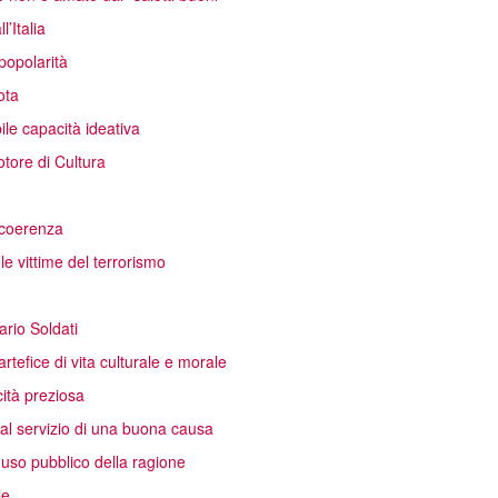
’Italia
popolarità
ota
ile capacità ideativa
otore di Cultura
a coerenza
le vittime del terrorismo
ario Soldati
rtefice di vita culturale e morale
cità preziosa
 al servizio di una buona causa
uso pubblico della ragione
le