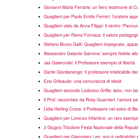
Giovanni Maria Ferraris: un fiero testimone di Cu
Quaglieni per Paolo Emilio Ferreri: l’oratore ap
Quaglieni visto da Anna Filippi: il centro “Pann
Quaglieni per Remo Fornaca: il valore pedagogi
Stefano Bruno Galli: Quaglieni impegnato, appas
Alessandro Galante Garrone: sempre fedele allo s
Jas Gawronski: il Professore esempio di libertà
Dante Giordanengo: il professore infaticabile d
Ezio Gribaudo: una comunanza di ideali
Quaglieni secondo Lodovico Griffa: laico, non lai
Il Prof. raccontato da Rosy Guarnieri: l’amore per 
Lidia Herling Croce: il Professore nel solco di 
Quaglieni per Lorenzo Infantino: un raro esempio
2 Giugno Tricolore Festa Nazionale della Repub
Quaglieni per Giampiero Leo: non è radicalchic e