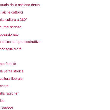
ttuale dalla schiena diritta
aici e cattolici
lla cultura a 360°
o, mai serioso
 appassionato
critico sempre costruttivo
edaglia d’oro
nte fedeltà
a verità storica
ultura liberale
ecento
ella ragione”
ico
di Chabod