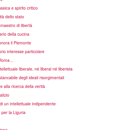
sica e spirito critico
tà dello stato
 maestro di libertà
rio della cucina
onora il Piemonte
rio interesse particolare
ia Roma…
lettuale liberale, né liberal né liberista
tancabile degli ideali risorgimentali
alla ricerca della verità
alizio
di un intellettuale indipendente
per la Liguria
zione