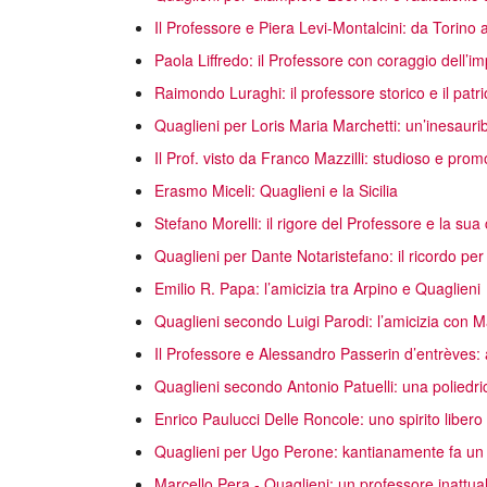
Il Professore e Piera Levi-Montalcini: da Torino all
Paola Liffredo: il Professore con coraggio dell’im
Raimondo Luraghi: il professore storico e il patri
Quaglieni per Loris Maria Marchetti: un’inesaurib
Il Prof. visto da Franco Mazzilli: studioso e prom
Erasmo Miceli: Quaglieni e la Sicilia
Stefano Morelli: il rigore del Professore e la su
Quaglieni per Dante Notaristefano: il ricordo per 
Emilio R. Papa: l’amicizia tra Arpino e Quaglieni
Quaglieni secondo Luigi Parodi: l’amicizia con M
Il Professore e Alessandro Passerin d’entrèves: a
Quaglieni secondo Antonio Patuelli: una poliedri
Enrico Paulucci Delle Roncole: uno spirito libero
Quaglieni per Ugo Perone: kantianamente fa un 
Marcello Pera - Quaglieni: un professore inattua