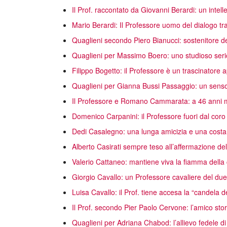
Il Prof. raccontato da Giovanni Berardi: un intelle
Mario Berardi: Il Professore uomo del dialogo tra l
Quaglieni secondo Piero Bianucci: sostenitore de
Quaglieni per Massimo Boero: uno studioso seri
Filippo Bogetto: il Professore è un trascinatore
Quaglieni per Gianna Bussi Passaggio: un senso 
Il Professore e Romano Cammarata: a 46 anni m
Domenico Carpanini: il Professore fuori dal coro
Dedi Casalegno: una lunga amicizia e una costa
Alberto Casirati sempre teso all’affermazione dell
Valerio Cattaneo: mantiene viva la fiamma della c
Giorgio Cavallo: un Professore cavaliere del du
Luisa Cavallo: il Prof. tiene accesa la “candela d
Il Prof. secondo Pier Paolo Cervone: l’amico stor
Quaglieni per Adriana Chabod: l’allievo fedele 