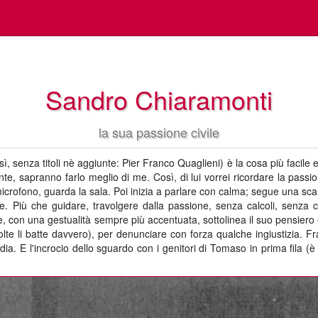
Sandro Chiaramonti
la sua passione civile
ì, senza titoli nè aggiunte: Pier Franco Quaglieni) è la cosa più facile e 
ente, sapranno farlo meglio di me. Così, di lui vorrei ricordare
la passio
l microfono, guarda la sala. Poi inizia a parlare con calma; segue una 
ne. Più che guidare, travolgere dalla passione, senza calcoli, senza
, con una gestualità sempre più accentuata, sottolinea il suo pensiero e
lte li batte davvero), per denunciare con forza qualche ingiustizia. F
ia. E l'incrocio dello sguardo con i genitori di Tomaso in prima fila (è 