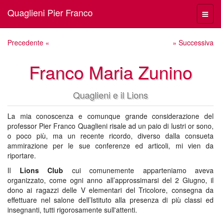
Quaglieni Pier Franco
Menù
navig
Precedente «
» Successiva
Franco Maria Zunino
Quaglieni e il Lions
La mia conoscenza e comunque grande considerazione del
professor Pier Franco Quaglieni risale ad un paio di lustri or sono,
o poco più, ma un recente ricordo, diverso dalla consueta
ammirazione per le sue conferenze ed articoli, mi vien da
riportare.
Il
Lions Club
cui comunemente apparteniamo aveva
organizzato, come ogni anno all’approssimarsi del 2 Giugno, il
dono ai ragazzi delle V elementari del Tricolore, consegna da
effettuare nel salone dell’Istituto alla presenza di più classi ed
insegnanti, tutti rigorosamente sull'attenti.