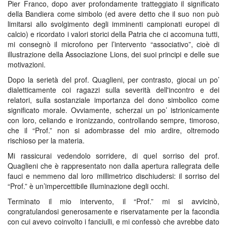
Pier Franco, dopo aver profondamente tratteggiato il significato
della Bandiera come simbolo (ed avere detto che il suo non può
limitarsi allo svolgimento degli imminenti campionati europei di
calcio) e ricordato i valori storici della Patria che ci accomuna tutti,
mi consegnò il microfono per l’intervento “associativo”, cioè di
illustrazione della Associazione Lions, dei suoi principi e delle sue
motivazioni.
Dopo la serietà del prof. Quaglieni, per contrasto, giocai un po’
dialetticamente coi ragazzi sulla severità dell'incontro e dei
relatori, sulla sostanziale importanza del dono simbolico come
significato morale. Ovviamente, scherzai un po’ istrionicamente
con loro, celiando e ironizzando, controllando sempre, timoroso,
che il “Prof.” non si adombrasse del mio ardire, oltremodo
rischioso per la materia.
Mi rassicurai vedendolo sorridere, di quel sorriso del prof.
Quaglieni che è rappresentato non dalla apertura rallegrata delle
fauci e nemmeno dal loro millimetrico dischiudersi: il sorriso del
“Prof.” è un’impercettibile illuminazione degli occhi.
Terminato il mio intervento, il “Prof.” mi si avvicinò,
congratulandosi generosamente e riservatamente per la facondia
con cui avevo coinvolto i fanciulli, e mi confessò che avrebbe dato