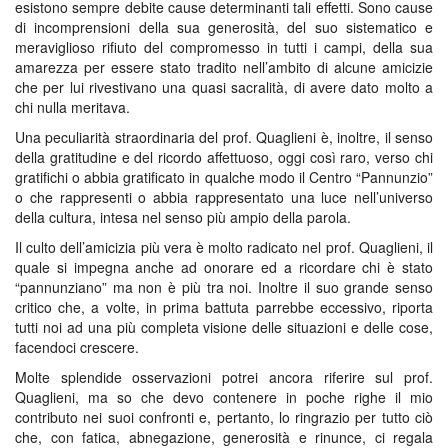
esistono sempre debite cause determinanti tali effetti. Sono cause
di incomprensioni della sua generosità, del suo sistematico e
meraviglioso rifiuto del compromesso in tutti i campi, della sua
amarezza per essere stato tradito nell’ambito di alcune amicizie
che per lui rivestivano una quasi sacralità, di avere dato molto a
chi nulla meritava.
Una peculiarità straordinaria del prof. Quaglieni è, inoltre, il senso
della gratitudine e del ricordo affettuoso, oggi così raro, verso chi
gratifichi o abbia gratificato in qualche modo il Centro “Pannunzio”
o che rappresenti o abbia rappresentato una luce nell’universo
della cultura, intesa nel senso più ampio della parola.
Il culto dell’amicizia più vera è molto radicato nel prof. Quaglieni, il
quale si impegna anche ad onorare ed a ricordare chi è stato
“pannunziano” ma non è più tra noi. Inoltre il suo grande senso
critico che, a volte, in prima battuta parrebbe eccessivo, riporta
tutti noi ad una più completa visione delle situazioni e delle cose,
facendoci crescere.
Molte splendide osservazioni potrei ancora riferire sul prof.
Quaglieni, ma so che devo contenere in poche righe il mio
contributo nei suoi confronti e, pertanto, lo ringrazio per tutto ciò
che, con fatica, abnegazione, generosità e rinunce, ci regala