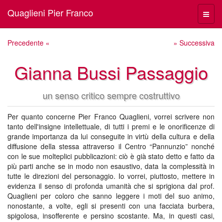
Quaglieni Pier Franco
Menù
navig
Precedente «
» Successiva
Gianna Bussi Passaggio
un senso critico sempre costruttivo
Per quanto concerne Pier Franco Quaglieni, vorrei scrivere non
tanto dell'insigne intellettuale, di tutti i premi e le onorificenze di
grande importanza da lui conseguite in virtù della cultura e della
diffusione della stessa attraverso il Centro “Pannunzio” nonché
con le sue molteplici pubblicazioni: ciò è già stato detto e fatto da
più parti anche se in modo non esaustivo, data la complessità in
tutte le direzioni del personaggio. Io vorrei, piuttosto, mettere in
evidenza il senso di profonda umanità che si sprigiona dal prof.
Quaglieni per coloro che sanno leggere i moti del suo animo,
nonostante, a volte, egli si presenti con una facciata burbera,
spigolosa, insofferente e persino scostante. Ma, in questi casi,