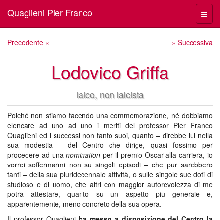
Quaglieni Pier Franco
Menù
navig
Precedente «
» Successiva
Lodovico Griffa
laico, non laicista
Poiché non stiamo facendo una commemorazione, né dobbiamo
elencare ad uno ad uno i meriti del professor Pier Franco
Quaglieni ed i successi non tanto suoi, quanto – direbbe lui nella
sua modestia – del Centro che dirige, quasi fossimo per
procedere ad una
nomination
per il premio Oscar alla carriera, io
vorrei soffermarmi non su singoli episodi – che pur sarebbero
tanti – della sua pluridecennale attività, o sulle singole sue doti di
studioso e di uomo, che altri con maggior autorevolezza di me
potrà attestare, quanto su un aspetto più generale e,
apparentemente, meno concreto della sua opera.
Il professor Quaglieni
ha messo a disposizione del Centro la