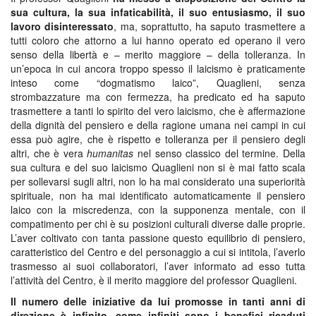
sua cultura, la sua infaticabilità, il suo entusiasmo, il suo
lavoro disinteressato
, ma, soprattutto, ha saputo trasmettere a
tutti coloro che attorno a lui hanno operato ed operano il vero
senso della libertà e – merito maggiore – della tolleranza. In
un’epoca in cui ancora troppo spesso il laicismo è praticamente
inteso come “dogmatismo laico”, Quaglieni, senza
strombazzature ma con fermezza, ha predicato ed ha saputo
trasmettere a tanti lo spirito del vero laicismo, che è affermazione
della dignità del pensiero e della ragione umana nei campi in cui
essa può agire, che è rispetto e tolleranza per il pensiero degli
altri, che è vera
humanitas
nel senso classico del termine. Della
sua cultura e del suo laicismo Quaglieni non si è mai fatto scala
per sollevarsi sugli altri, non lo ha mai considerato una superiorità
spirituale, non ha mai identificato automaticamente il pensiero
laico con la miscredenza, con la supponenza mentale, con il
compatimento per chi è su posizioni culturali diverse dalle proprie.
L’aver coltivato con tanta passione questo equilibrio di pensiero,
caratteristico del Centro e del personaggio a cui si intitola, l’averlo
trasmesso ai suoi collaboratori, l’aver informato ad esso tutta
l’attività del Centro, è il merito maggiore del professor Quaglieni.
Il numero delle iniziative da lui promosse in tanti anni di
direzione è infinito, come infiniti sono i benefici ricaduti